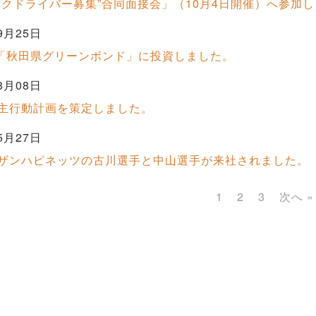
ックドライバー募集”合同面接会」（10月4日開催）へ参加
9月25日
日「秋田県グリーンボンド」に投資しました。
8月08日
主行動計画を策定しました。
5月27日
ザンハピネッツの古川選手と中山選手が来社されました。
1
2
3
次へ »